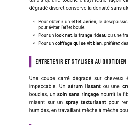
dégradé discret conserve la densité sans alo
Pour obtenir un
effet aérien
, le désépaissi
pour éviter l’effet boule.
Pour un
look net
, la
frange rideau
ou une fran
Pour un
coiffage qui se vit bien
, préférez de
Entretenir et styliser au quotidien
Une coupe carré dégradé sur cheveux é
impeccable. Un
sérum lissant
ou une
cr
boucles, un
soin sans rinçage
nourrit la f
misent sur un
spray texturisant
pour ren
humides, en travaillant mèche à mèche pour