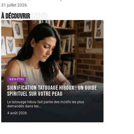
31 juillet 2026
À découvrir
À découvrir
BIEN-ÊTRE
Signification tatouage Hiboux : un guide
spirituel sur votre peau
Le tatouage hibou fait partie des motifs les plus
demandés dans les
…
4 août 2026