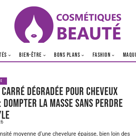
TÉS
BIEN-ÊTRE
BONS PLANS
FASHION
MAQU
GE
 carré dégradée pour cheveux
 : dompter la masse sans perdre
yle
26
densité moyenne d’une chevelure épaisse, bien loin des