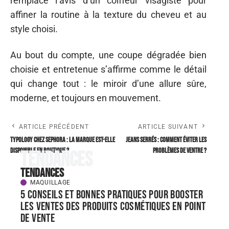
remplace l’avis d’un coiffeur visagiste pour
affiner la routine à la texture du cheveu et au
style choisi.
Au bout du compte, une coupe dégradée bien
choisie et entretenue s’affirme comme le détail
qui change tout : le miroir d’une allure sûre,
moderne, et toujours en mouvement.
ARTICLE PRÉCÉDENT
ARTICLE SUIVANT
Typology chez Sephora : la marque est-elle
Jeans serrés : Comment éviter les
disponible en boutique ?
problèmes de ventre ?
Tendances
Tendances
MAQUILLAGE
5 conseils et bonnes pratiques pour booster
les ventes des produits cosmétiques en point
de vente