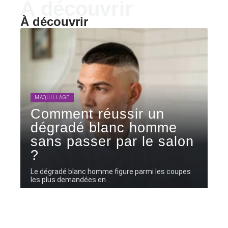
À découvrir
À découvrir
MAQUILLAGE
Comment réussir un
dégradé blanc homme
sans passer par le salon
?
Le dégradé blanc homme figure parmi les coupes
les plus demandées en
…
6 août 2026