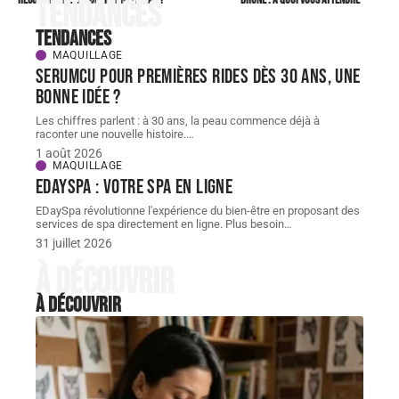
recommandé le soin hydrafacial ?
brune : à quoi vous attendre
Tendances
Tendances
MAQUILLAGE
Serumcu pour premières rides dès 30 ans, une
bonne idée ?
Les chiffres parlent : à 30 ans, la peau commence déjà à
raconter une nouvelle histoire.
…
1 août 2026
MAQUILLAGE
EDaySpa : Votre spa en ligne
EDaySpa révolutionne l'expérience du bien-être en proposant des
services de spa directement en ligne. Plus besoin
…
31 juillet 2026
À découvrir
À découvrir