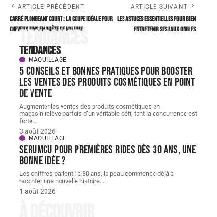
ARTICLE PRÉCÉDENT
ARTICLE SUIVANT
Carré plongeant court : la coupe idéale pour
Les astuces essentielles pour bien
cheveux fins en quête de volume
entretenir ses faux ongles
Tendances
Tendances
MAQUILLAGE
5 conseils et bonnes pratiques pour booster
les ventes des produits cosmétiques en point
de vente
Augmenter les ventes des produits cosmétiques en
magasin relève parfois d’un véritable défi, tant la concurrence est
forte
…
3 août 2026
MAQUILLAGE
Serumcu pour premières rides dès 30 ans, une
bonne idée ?
Les chiffres parlent : à 30 ans, la peau commence déjà à
raconter une nouvelle histoire.
…
1 août 2026
À découvrir