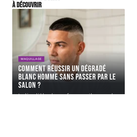
À découvrir
MAQUILLAGE
Comment réussir un dégradé
blanc homme sans passer par le
salon ?
Le dégradé blanc homme figure parmi les coupes les
plus demandées en
…
6 août 2026