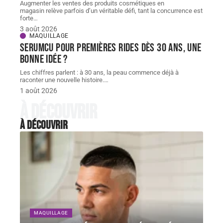
obtenir les meilleurs résultats.
ARTICLE PRÉCÉDENT
ARTICLE SUIVANT
Se sentir bien pendant ses règles : la
Meilleur moment de la journée pour
culotte menstruelle à la rescousse
un massage : astuces et conseils
Tendances
Tendances
MAQUILLAGE
5 conseils et bonnes pratiques pour booster
les ventes des produits cosmétiques en point
de vente
Augmenter les ventes des produits cosmétiques en
magasin relève parfois d’un véritable défi, tant la concurrence est
forte
…
3 août 2026
MAQUILLAGE
Serumcu pour premières rides dès 30 ans, une
bonne idée ?
Les chiffres parlent : à 30 ans, la peau commence déjà à
raconter une nouvelle histoire.
…
1 août 2026