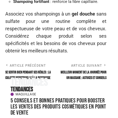
Shampoing anti-chute
: contient du romarin et de la
caféine pour stimuler la pousse.
Shampoing doux
: évite l’irritation du cuir chevelu.
Shampoing purifiant
: nettoie efficacement les
cheveux gras.
Shampoing hydratant
: idéal pour les cheveux secs.
Shampoing volumisant
: apporte du volume aux
cheveux fins.
Shampoing anti-jaunissement
: neutralise les reflets
jaunes pour un blond éclatant.
Shampoing fortifiant
: renforce la fibre capillaire.
Associez vos shampoings à un
gel douche
sans
sulfate pour une routine complète et
respectueuse de votre peau et de vos cheveux.
Considérez chaque produit selon ses
spécificités et les besoins de vos cheveux pour