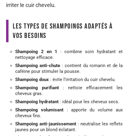
Les ingrédients à privilégier et à
éviter
Pour une densité capillaire améliorée, optez
pour des shampoings contenant de la
kératine
.
La
caféine
et le
romarin
stimulent la pousse des
cheveux, tandis que le
charbon actif
est idéal
pour absorber l’excès de sébum. Évitez les
produits contenant des sulfates, qui peuvent
irriter le cuir chevelu.
Les types de shampoings adaptés à
vos besoins
Shampoing 2 en 1
: combine soin hydratant et
nettoyage efficace.