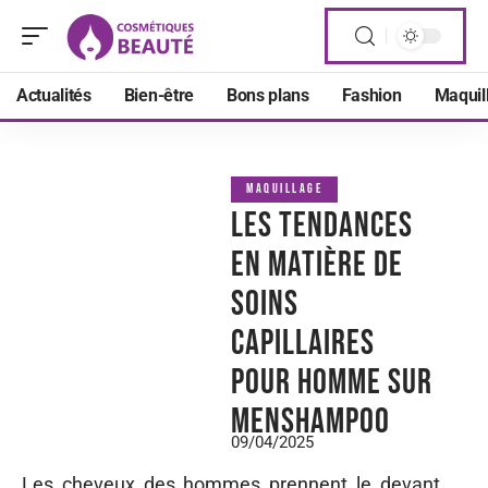
Actualités
Bien-être
Bons plans
Fashion
Maquil
MAQUILLAGE
Les tendances
en matière de
soins
capillaires
pour homme sur
Menshampoo
09/04/2025
Les cheveux des hommes prennent le devant