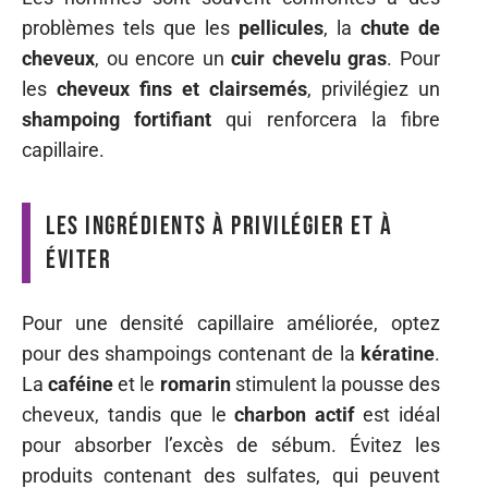
shampoing pour vos besoins
Les spécificités des shampoings pour
homme
Les
shampoings pour homme
répondent à des
besoins spécifiques liés aux
cheveux masculins
.
Les hommes sont souvent confrontés à des
problèmes tels que les
pellicules
, la
chute de
cheveux
, ou encore un
cuir chevelu gras
. Pour
les
cheveux fins et clairsemés
, privilégiez un
shampoing fortifiant
qui renforcera la fibre
capillaire.