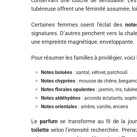
conservant une touche de sensualité. Le
tubéreuse offrent une féminité assumée, loi
Certaines femmes osent l’éclat des
note
signatures. D’autres penchent vers la chal
une empreinte magnétique, enveloppante.
Pour résumer les familles à privilégier, voic
Notes boisées
: santal, vétiver, patchouli
Notes chyprées
: mousse de chêne, bergamo
Notes florales opulentes
: jasmin, iris, tubér
Notes aldéhydées
: accords éclatants, sophi
Notes orientales
: ambre, vanille, encens
Le
parfum
se transforme au fil de la jo
toilette
selon l’intensité recherchée. Prene