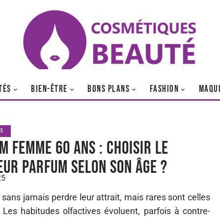
TÉS
BIEN-ÊTRE
BONS PLANS
FASHION
MAQU
NS
m femme 60 ans : choisir le
eur parfum selon son âge ?
25
sans jamais perdre leur attrait, mais rares sont celles
Les habitudes olfactives évoluent, parfois à contre-