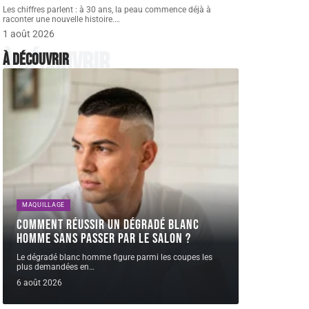
Les chiffres parlent : à 30 ans, la peau commence déjà à
raconter une nouvelle histoire.
…
1 août 2026
À découvrir
À découvrir
MAQUILLAGE
Comment réussir un dégradé blanc
homme sans passer par le salon ?
Le dégradé blanc homme figure parmi les coupes les
plus demandées en
…
6 août 2026