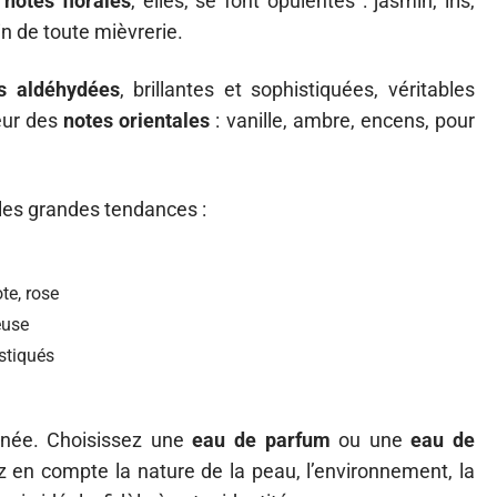
s
notes florales
, elles, se font opulentes : jasmin, iris,
n de toute mièvrerie.
s aldéhydées
, brillantes et sophistiquées, véritables
eur des
notes orientales
: vanille, ambre, encens, pour
i les grandes tendances :
te, rose
euse
stiqués
urnée. Choisissez une
eau de parfum
ou une
eau de
z en compte la nature de la peau, l’environnement, la