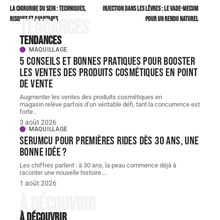
La chirurgie du sein : techniques,
Injection dans les lèvres : le vade-mecum
risques et avantages
pour un rendu naturel
Tendances
Tendances
MAQUILLAGE
5 conseils et bonnes pratiques pour booster
les ventes des produits cosmétiques en point
de vente
Augmenter les ventes des produits cosmétiques en
magasin relève parfois d’un véritable défi, tant la concurrence est
forte
…
3 août 2026
MAQUILLAGE
Serumcu pour premières rides dès 30 ans, une
bonne idée ?
Les chiffres parlent : à 30 ans, la peau commence déjà à
raconter une nouvelle histoire.
…
1 août 2026
À découvrir
À découvrir