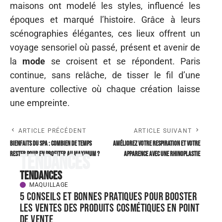
maisons ont modelé les styles, influencé les
époques et marqué l’histoire. Grâce à leurs
scénographies élégantes, ces lieux offrent un
voyage sensoriel où passé, présent et avenir de
la
mode
se croisent et se répondent. Paris
continue, sans relâche, de tisser le fil d’une
aventure collective où chaque création laisse
une empreinte.
ARTICLE PRÉCÉDENT
ARTICLE SUIVANT
Bienfaits du spa : combien de temps
Améliorez votre respiration et votre
rester pour en profiter au maximum ?
apparence avec une rhinoplastie
Tendances
Tendances
MAQUILLAGE
5 conseils et bonnes pratiques pour booster
les ventes des produits cosmétiques en point
de vente